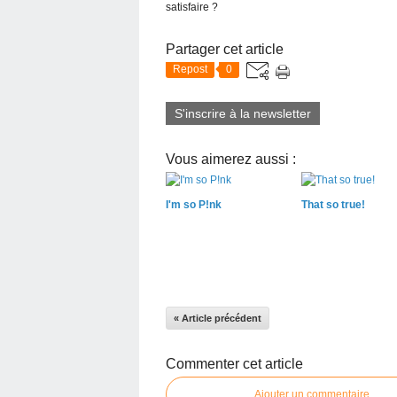
satisfaire ?
Partager cet article
Repost
0
S'inscrire à la newsletter
Vous aimerez aussi :
I'm so P!nk
That so true!
« Article précédent
Commenter cet article
Ajouter un commentaire