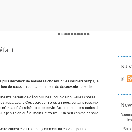
défaut
Suiv
ne plus découvrir de nouvelles choses ? Ces derniers temps, je
u lieu de réussir à étancher ma soif de découverte, je sèche.
tube m'a permis de découvrir beaucoup de nouvelles choses,
ées auparavant. Ces deux dernières années, certains réseaux
News
t m'ont aidé à satisfaire cette envie. Actuellement, ma curiosité
plus je suis en quête, moins je trouve... Un peu comme dans le
Abonne
article
Email
otre curiosité ? Et surtout, comment faites-vous pour la