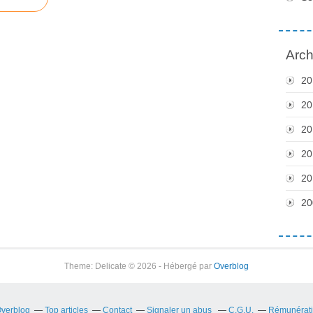
Arch
20
20
20
20
20
20
Theme: Delicate © 2026 - Hébergé par
Overblog
Overblog
Top articles
Contact
Signaler un abus
C.G.U.
Rémunératio