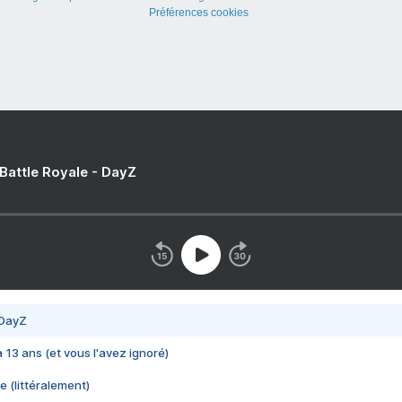
Préférences cookies
 Battle Royale - DayZ
 DayZ
 a 13 ans (et vous l'avez ignoré)
e (littéralement)