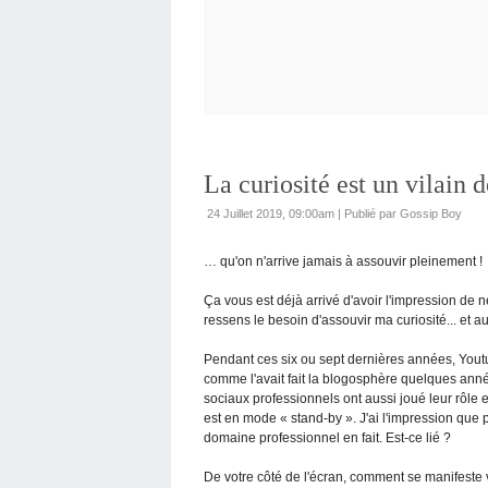
La curiosité est un vilain 
24 Juillet 2019, 09:00am
|
Publié par Gossip Boy
… qu'on n'arrive jamais à assouvir pleinement !
Ça vous est déjà arrivé d'avoir l'impression de 
ressens le besoin d'assouvir ma curiosité... et a
Pendant ces six ou sept dernières années, You
comme l'avait fait la blogosphère quelques ann
sociaux professionnels ont aussi joué leur rôle e
est en mode « stand-by ». J'ai l'impression que 
domaine professionnel en fait. Est-ce lié ?
De votre côté de l'écran, comment se manifeste v