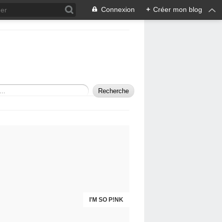
Connexion
+
Créer mon blog
THAT SO TRUE!
I'M SO P!NK