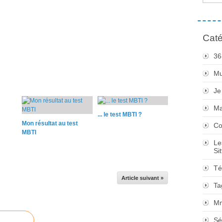
Caté
36
Mu
Je
M
... le test MBTI ?
Mon résultat au test
Co
MBTI
Le
Sit
Té
Article suivant »
Ta
M
Sé