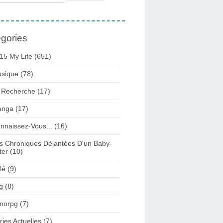
gories
15 My Life
(651)
sique
(78)
 Recherche
(17)
anga
(17)
nnaissez-Vous...
(16)
s Chroniques Déjantées D'un Baby-
ter
(10)
lé
(9)
g
(8)
morpg
(7)
ries Actuelles
(7)