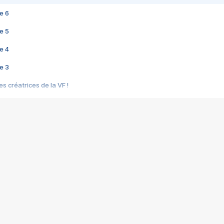
e 6
e 5
e 4
e 3
s créatrices de la VF !
e 2
e 1
e Mektoub My Love arrive enfin ! Rencontre avec Shaïn Boumedine et Sal
i : après Toni en famille
elle réalise le bouleversant Dites lui que je l'aime
ais ! Rencontre autour de Vie privée de Rebecca Zlotowski
 de Marguerite, Grave... Rencontre avec Ella Rumpf